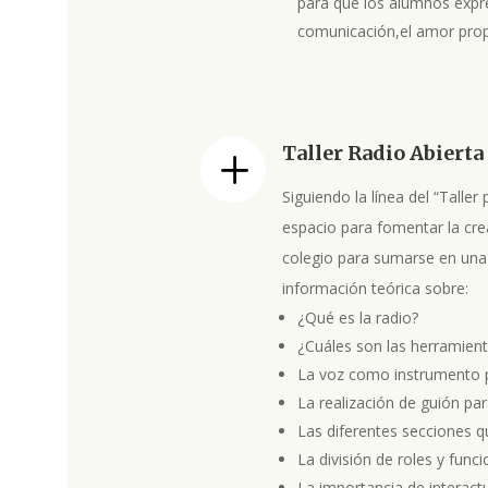
para que los alumnos expre
comunicación,el amor propi
Taller Radio Abierta
L
Siguiendo la línea del “Taller
espacio para fomentar la crea
colegio para sumarse en una 
información teórica sobre:
¿Qué es la radio?
¿Cuáles son las herramient
La voz como instrumento p
La realización de guión pa
Las diferentes secciones q
La división de roles y func
La importancia de interact