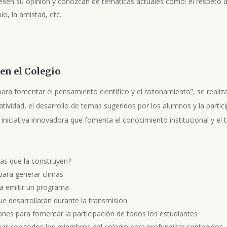
sen su opinión y conozcan de temáticas actuales como: el respeto al o
o, la amistad, etc.
 en el Colegio
 para fomentar el pensamiento científico y el razonamiento”, se realiza 
tividad, el desarrollo de temas sugeridos por los alumnos y la partic
iniciativa innovadora que fomenta el conocimiento institucional y el
as que la construyen?
ara generar climas
ra emitir un programa
ue desarrollarán durante la transmisión
iones para fomentar la participación de todos los estudiantes
uar con todos los miembros del colegio para profundizar contenidos