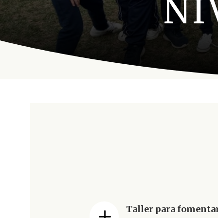
NI
Taller para fomenta
L