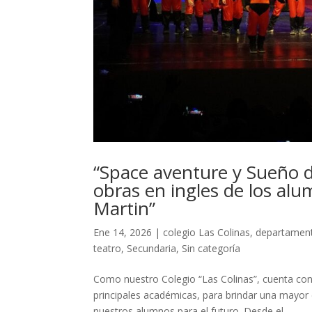
“Space aventure y Sueño d
obras en ingles de los alu
Martin”
Ene 14, 2026
|
colegio Las Colinas
,
departament
teatro
,
Secundaria
,
Sin categoría
Como nuestro Colegio “Las Colinas”, cuenta con 
principales académicas, para brindar una mayor
nuestros alumnos para el futuro. Desde el...